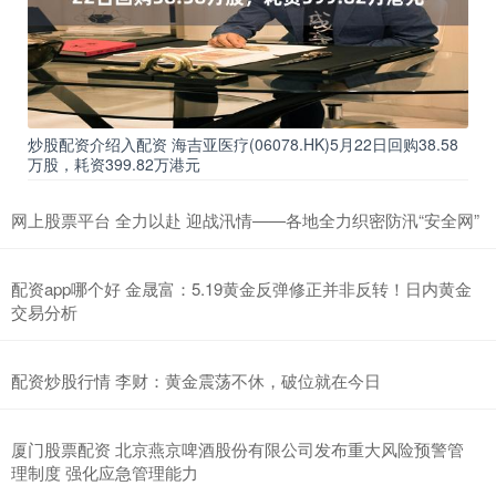
炒股配资介绍入配资 海吉亚医疗(06078.HK)5月22日回购38.58
万股，耗资399.82万港元
网上股票平台 全力以赴 迎战汛情——各地全力织密防汛“安全网”
配资app哪个好 金晟富：5.19黄金反弹修正并非反转！日内黄金
交易分析
配资炒股行情 李财：黄金震荡不休，破位就在今日
厦门股票配资 北京燕京啤酒股份有限公司发布重大风险预警管
理制度 强化应急管理能力