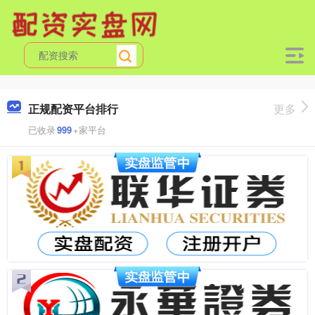
正规配资平台排行
更多
已收录
999
+家平台