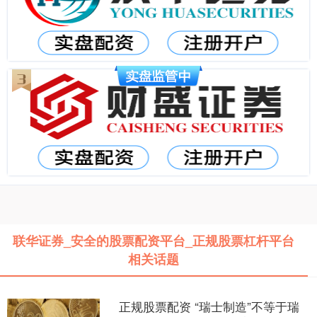
联华证券_安全的股票配资平台_正规股票杠杆平台
相关话题
正规股票配资 “瑞士制造”不等于瑞