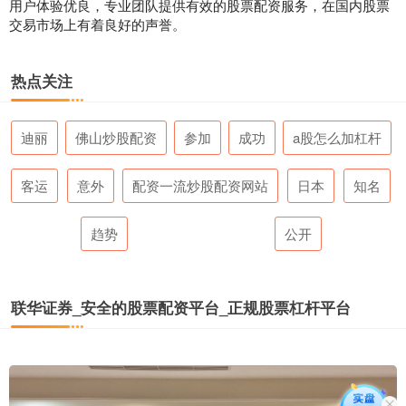
用户体验优良，专业团队提供有效的股票配资服务，在国内股票
交易市场上有着良好的声誉。
热点关注
迪丽
佛山炒股配资
参加
成功
a股怎么加杠杆
客运
意外
配资一流炒股配资网站
日本
知名
趋势
公开
联华证券_安全的股票配资平台_正规股票杠杆平台