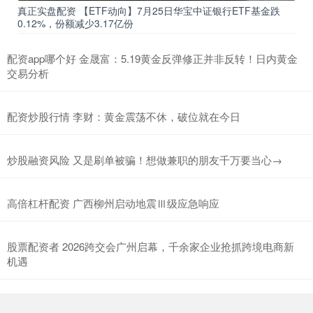
真正实盘配资 【ETF动向】7月25日华宝中证银行ETF基金跌
0.12%，份额减少3.17亿份
配资app哪个好 金晟富：5.19黄金反弹修正并非反转！日内黄金
交易分析
配资炒股行情 李财：黄金震荡不休，破位就在今日
炒股融资风险 又是刷单被骗！想做兼职的朋友千万要当心→
高倍杠杆配资 广西柳州启动地震Ⅲ级应急响应
股票配资者 2026跨交会广州启幕，千余家企业抢抓跨境电商新
机遇