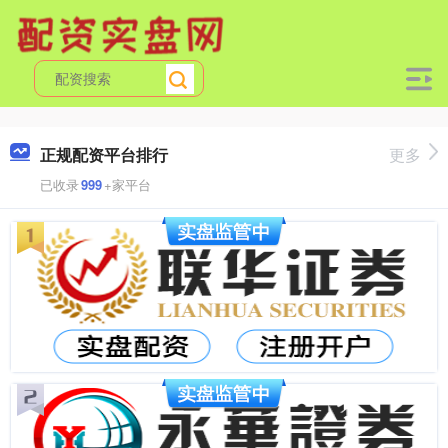
正规配资平台排行
更多
已收录
999
+家平台