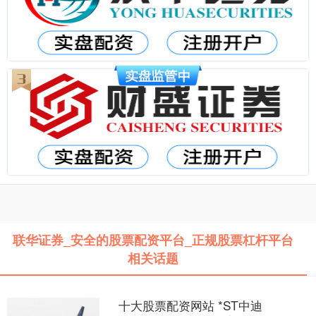
联华证券_安全的股票配资平台_正规股票杠杆平台
相关话题
十大股票配资网站 *ST中迪