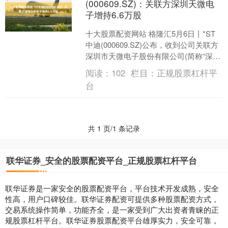
(000609.SZ)：关联方深圳天微电
子增持6.6万股
十大股票配资网站 格隆汇5月6日丨*ST
中迪(000609.SZ)公布，收到公司关联方
深圳市天微电子股份有限公司(简称“深圳
天微电子”)的通知，深圳天微电子于2....
阅读：
102
栏目：
正规股票杠杆平
台
共 1 页/1 条记录
联华证券_安全的股票配资平台_正规股票杠杆平台
联华证券是一家安全的股票配资平台，平台技术开发成熟，安全
性高，用户口碑较佳。联华证券配资可提供多种股票配资方式，
交易系统操作简单，功能齐全，是一家受到广大出资者青睐的正
规股票杠杆平台。联华证券股票配资平台雄厚实力，安全可靠，