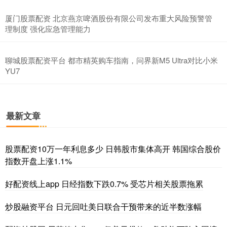
厦门股票配资 北京燕京啤酒股份有限公司发布重大风险预警管
理制度 强化应急管理能力
聊城股票配资平台 都市精英购车指南，问界新M5 Ultra对比小米
YU7
最新文章
股票配资10万一年利息多少 日韩股市集体高开 韩国综合股价
指数开盘上涨1.1%
好配资线上app 日经指数下跌0.7% 受芯片相关股票拖累
炒股融资平台 日元回吐美日联合干预带来的近半数涨幅