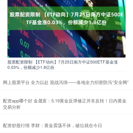
股票配资限制 【ETF动向】7月25日南方中证500ETF基金涨
0.03%，份额减少1.8亿份
网上股票平台 全力以赴 迎战汛情——各地全力织密防汛“安全网”
配资app哪个好 金晟富：5.19黄金反弹修正并非反转！日内黄金
交易分析
配资炒股行情 李财：黄金震荡不休，破位就在今日