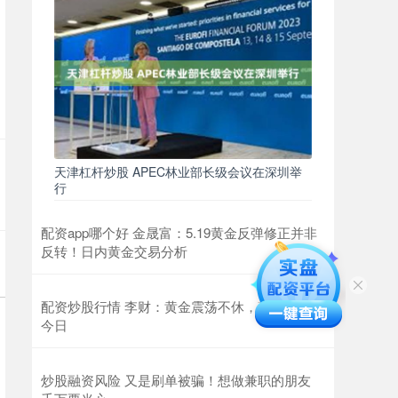
天津杠杆炒股 APEC林业部长级会议在深圳举
行
配资app哪个好 金晟富：5.19黄金反弹修正并非
反转！日内黄金交易分析
配资炒股行情 李财：黄金震荡不休，破位就在
今日
炒股融资风险 又是刷单被骗！想做兼职的朋友